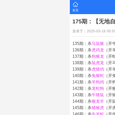
首页
175期：【无地
发表于：2025-03-16 00:55
135期：杀
马鼠猴
（开牛
136期：杀
虎鸡龙
（开羊
137期：杀
狗猴龙
（开蛇
138期：杀
鼠虎龙
（开马
139期：杀
虎猪鸡
（开羊
140期：杀
兔猴蛇
（开兔
141期：杀
羊狗鸡
（开狗
142期：杀
龙蛇狗
（开猴
143期：杀
牛猪鼠
（开猪
144期：杀
猴龙羊
（开鼠
145期：杀
猪猴虎
（开虎
146期：杀
牛羊蛇
（开牛