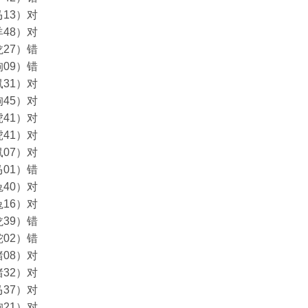
13）对
48）对
27）错
09）错
31）对
45）对
41）对
41）对
07）对
01）错
40）对
16）对
39）错
02）错
08）对
32）对
37）对
21）对