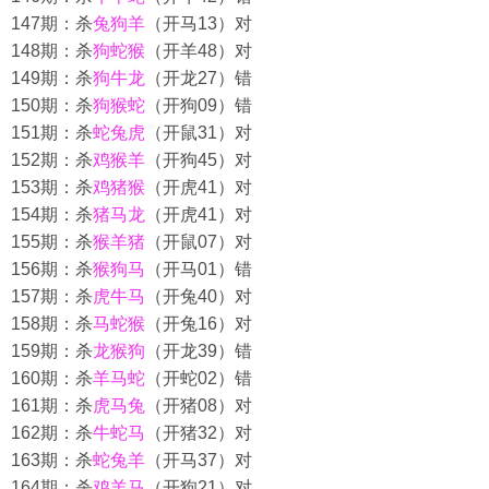
147期：杀
兔狗羊
（开马13）对
148期：杀
狗蛇猴
（开羊48）对
149期：杀
狗牛龙
（开龙27）错
150期：杀
狗猴蛇
（开狗09）错
151期：杀
蛇兔虎
（开鼠31）对
152期：杀
鸡猴羊
（开狗45）对
153期：杀
鸡猪猴
（开虎41）对
154期：杀
猪马龙
（开虎41）对
155期：杀
猴羊猪
（开鼠07）对
156期：杀
猴狗马
（开马01）错
157期：杀
虎牛马
（开兔40）对
158期：杀
马蛇猴
（开兔16）对
159期：杀
龙猴狗
（开龙39）错
160期：杀
羊马蛇
（开蛇02）错
161期：杀
虎马兔
（开猪08）对
162期：杀
牛蛇马
（开猪32）对
163期：杀
蛇兔羊
（开马37）对
164期：杀
鸡羊马
（开狗21）对