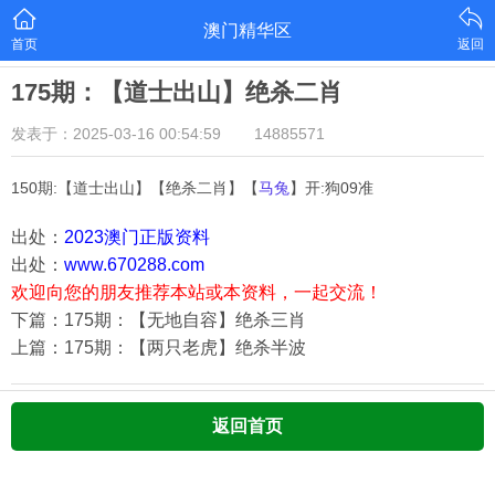
澳门精华区
首页
返回
175期：【道士出山】绝杀二肖
发表于：2025-03-16 00:54:59
14885571
150期:【道士出山】【绝杀二肖】【
马兔
】开:狗09准
出处：
2023澳门正版资料
出处：
www.670288.com
欢迎向您的朋友推荐本站或本资料，一起交流！
下篇：175期：【无地自容】绝杀三肖
上篇：175期：【两只老虎】绝杀半波
返回首页