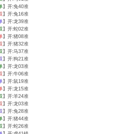
单
】开:兔40准
双
】开:兔16准
单
】开:龙39准
双
】开:蛇02准
单
】开:猪08准
双
】开:猪32准
双
】开:马37准
双
】开:狗21准
单
】开:龙03准
双
】开:牛06准
单
】开:鼠19准
单
】开:龙15准
双
】开:羊24准
双
】开:龙03准
双
】开:兔28准
单
】开:猪44准
双
】开:蛇26准
单
】开:虎41错