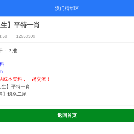
澳门精华区
人生】平特一肖
:58
12550309
开：？准
资料
m
站或本资料，一起交流！
人生】平特一肖
奇遇】稳杀二尾
返回首页