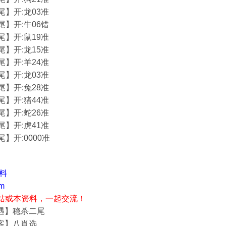
尾】开:龙03准
尾】开:牛06错
尾】开:鼠19准
尾】开:龙15准
尾】开:羊24准
尾】开:龙03准
尾】开:兔28准
尾】开:猪44准
尾】开:蛇26准
尾】开:虎41准
尾】开:0000准
资料
m
站或本资料，一起交流！
奇遇】稳杀二尾
归客】八肖选