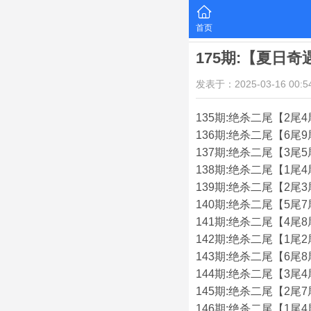
首页
175期:【夏日
发表于：2025-03-16 00:54
135期:绝杀二尾【2尾4
136期:绝杀二尾【6尾9
137期:绝杀二尾【3尾5
138期:绝杀二尾【1尾4
139期:绝杀二尾【2尾3
140期:绝杀二尾【5尾7
141期:绝杀二尾【4尾8
142期:绝杀二尾【1尾2
143期:绝杀二尾【6尾8
144期:绝杀二尾【3尾4
145期:绝杀二尾【2尾7
146期:绝杀二尾【1尾4