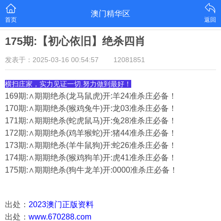
澳门精华区
首页
返回
175期:【初心依旧】绝杀四肖
发表于：2025-03-16 00:54:57
12081851
横扫庄家，实力见证一切.努力做到最好！
169期:∧期期绝杀(龙马鼠虎)开:羊24准杀庄必备
！
170期:∧期期绝杀(猴鸡兔牛)开:龙03准杀庄必备
！
171期:∧期期绝杀(蛇虎鼠马)开:兔28准杀庄必备
！
172期:∧期期绝杀(鸡羊猴蛇)开:猪44准杀庄必备
！
173期:∧期期绝杀(羊牛鼠狗)开:蛇26准杀庄必备
！
174期:∧期期绝杀(猴鸡狗羊)开:虎41准杀庄必备
！
175期:∧期期绝杀(狗牛龙羊)开:0000准杀庄必备
！
出处：
2023澳门正版资料
出处：
www.670288.com