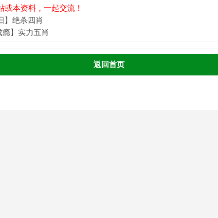
站或本资料，一起交流！
依旧】绝杀四肖
成瘾】实力五肖
返回首页