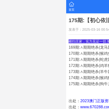
首页
175期:【初心
发表于：2025-03-16 00:54
横扫庄家，实力见证一切.
169期:∧期期绝杀(龙马
170期:∧期期绝杀(猴鸡
171期:∧期期绝杀(蛇虎
172期:∧期期绝杀(鸡羊
173期:∧期期绝杀(羊牛
174期:∧期期绝杀(猴鸡
175期:∧期期绝杀(狗牛
出处：
2023澳门正版
出处：
www.670288.co