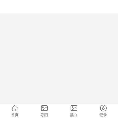
首页
彩图
黑白
记录