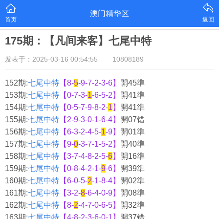
澳门精华区
首页
返回
175期：【凡间来客】七尾中特
发表于：2025-03-16 00:54:55
10808189
152期:
七尾中特
【8-
5
-9-7-2-3-6】
開45準
153期:
七尾中特
【0-7-3-
1
-6-5-2】
開41準
154期:
七尾中特
【0-5-7-9-8-2-
1
】
開41準
155期:
七尾中特
【2-9-3-0-1-6-4】
開07错
156期:
七尾中特
【6-3-2-
4
-5-
1
-9】
開01準
157期:
七尾中特
【9-
0
-3-7-1-5-2】
開40準
158期:
七尾中特
【3-7-4-8-2-5-
6
】
開16準
159期:
七尾中特
【0-8-4-2-1-
9
-6】
開39準
160期:
七尾中特
【6-0-5-
2
-1-8-4】
開02準
161期:
七尾中特
【3-2-
8
-6-4-0-9】
開08準
162期:
七尾中特
【8-
2
-4-7-0-6-5】
開32準
163期:
七尾中特
【4-8-2-3-6-0-1】
開37错