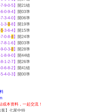
-7-9-0-5】
開21错
-6-0-9-4】
開03準
-7-3-4-0】
開06準
1-3-
9
-8】
開19準
-
5
-3-6-4
】
開15準
7-0-8-
4
】
開24準
4-7-8-1-6】
開03準
9-0-3-
8
】
開28準
-1-8-9-0】
開44错
-8-1-2-7】
開26準
-0-6-8-2】
開41错
-5-4-0-3】
開00準
资料
m
站或本资料，一起交流！
来客】七尾中特