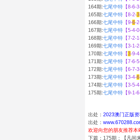
164期:
七尾中特
【8-6-3
165期:
七尾中特
【8-2-
3
166期:
七尾中特
【9-
6
-2
167期:
七尾中特
【5-4-0-
168期:
七尾中特
【
7-2-
1
169期:
七尾中特
【3-1-2-
170期:
七尾中特
【
3
-9-
171期:
七尾中特
【7-6-5-
172期:
七尾中特
【6-7-3
173期:
七尾中特
【3-4-
6
174期:
七尾中特
【3-5-4
175期:
七尾中特
【9-1-6
出处：
2023澳门正版
出处：
www.670288.co
欢迎向您的朋友推荐本
下篇：175期：【凡间