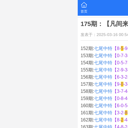
首页
175期：【凡间
发表于：2025-03-16 00:54
152期:
七尾中特
【8-
5
-9
153期:
七尾中特
【0-7-3
154期:
七尾中特
【0-5-7-
155期:
七尾中特
【2-9-3
156期:
七尾中特
【6-3-2
157期:
七尾中特
【9-
0
-3
158期:
七尾中特
【3-7-4-
159期:
七尾中特
【0-8-4-
160期:
七尾中特
【6-0-5
161期:
七尾中特
【3-2-
8
162期:
七尾中特
【8-
2
-4
163期:
七尾中特
【4-8-2