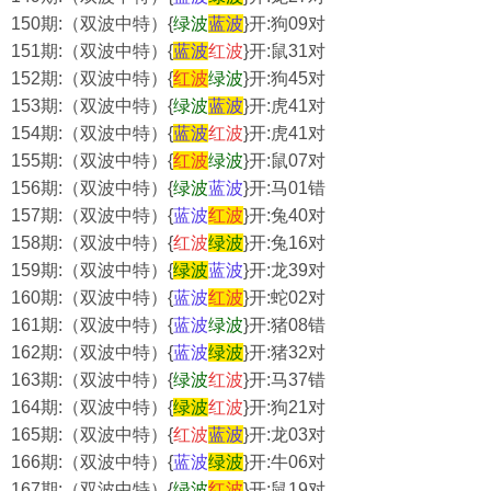
150期:（双波中特）{
绿
波
蓝
波
}开:狗09对
151期:（双波中特）{
蓝
波
红
波
}开:鼠31对
152期:（双波中特）{
红
波
绿
波
}开:狗45对
153期:（双波中特）{
绿
波
蓝
波
}开:虎41对
154期:（双波中特）{
蓝
波
红
波
}开:虎41对
155期:（双波中特）{
红
波
绿
波
}开:鼠07对
156期:（双波中特）{
绿
波
蓝
波
}开:马01错
157期:（双波中特）{
蓝
波
红
波
}开:兔40对
158期:（双波中特）{
红
波
绿
波
}开:兔16对
159期:（双波中特）{
绿
波
蓝
波
}开:龙39对
160期:（双波中特）{
蓝
波
红
波
}开:蛇02对
161期:（双波中特）{
蓝
波
绿
波
}开:猪08错
162期:（双波中特）{
蓝
波
绿
波
}开:猪32对
163期:（双波中特）{
绿
波
红
波
}开:马37错
164期:（双波中特）{
绿
波
红
波
}开:狗21对
165期:（双波中特）{
红
波
蓝
波
}开:龙03对
166期:（双波中特）{
蓝
波
绿
波
}开:牛06对
167期:（双波中特）{
绿
波
红
波
}开:鼠19对