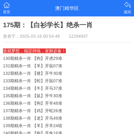
澳门精华区
首页
返回
175期：【白衫学长】绝杀一肖
发表于：2025-03-16 00:54:49
12294937
造就梦想，稳定持续，发财必备！
130期精杀一肖 【狗】开虎29准
131期精杀一肖 【羊】开鼠07准
132期精杀一肖 【猪】开牛30准
133期精杀一肖 【蛇】开鼠07准
134期精杀一肖 【牛】开马37准
135期精杀一肖 【鼠】开牛30准
136期精杀一肖 【狗】开羊48准
137期精杀一肖 【鸡】开蛇26准
138期精杀一肖 【龙】开马49准
139期精杀一肖 【羊】开羊24错
140期精杀一肖 【狗】开兔16准